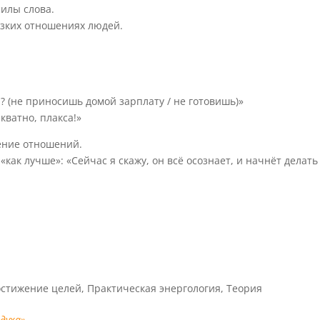
илы слова.
зких отношениях людей.
? (не приносишь домой зарплату / не готовишь)»
кватно, плакса!»
ение отношений.
«как лучше»: «Сейчас я скажу, он всё осознает, и начнёт делать
стижение целей
,
Практическая энергология
,
Теория
духа»
.