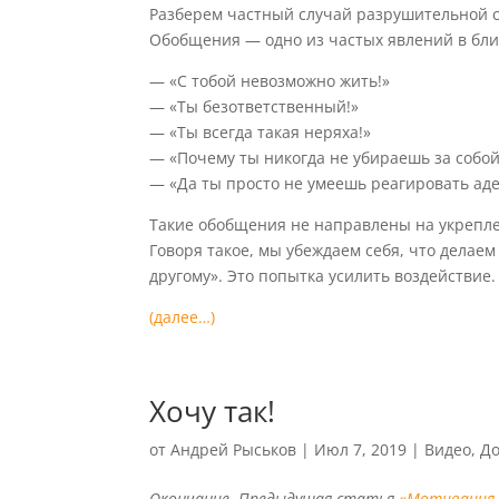
Разберем частный случай разрушительной с
Обобщения — одно из частых явлений в бли
— «С тобой невозможно жить!»
— «Ты безответственный!»
— «Ты всегда такая неряха!»
— «Почему ты никогда не убираешь за собой
— «Да ты просто не умеешь реагировать аде
Такие обобщения не направлены на укрепл
Говоря такое, мы убеждаем себя, что делаем 
другому». Это попытка усилить воздействие.
(далее…)
Хочу так!
от
Андрей Рыськов
|
Июл 7, 2019
|
Видео
,
До
Окончание. Предыдущая статья
«Мотивация 