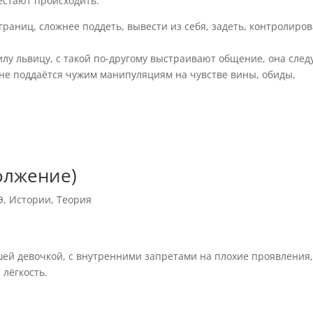
естают происходить.
границ, сложнее поддеть, вывести из себя, задеть, контролиро
у львицу, с такой по-другому выстраивают общение, она след
а не поддаётся чужим манипуляциям на чувстве вины, обиды,
олжение)
Э
,
Истории
,
Теория
шей девочкой, с внутренними запретами на плохие проявления,
 лёгкость.