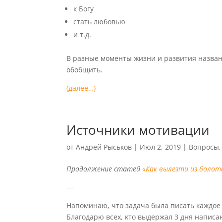
к Богу
стать любовью
и т.д.
В разные моменты жизни и развития назван
обобщить.
(далее…)
Источники мотивации
от
Андрей Рыськов
|
Июл 2, 2019
|
Вопросы
Продолжение статей
«Как вылезти из болот
—
Напоминаю, что задача была писать каждое у
Благодарю всех, кто выдержал 3 дня написа