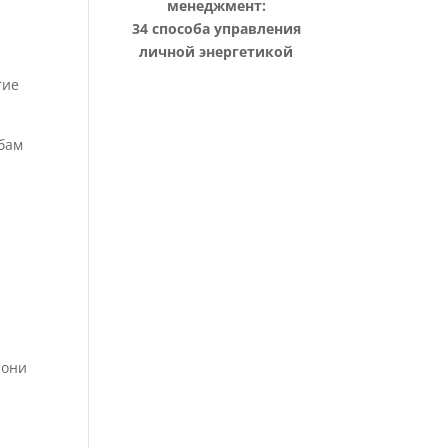
менеджмент:
34 способа управления
личной энергетикой
тие
убам
 они