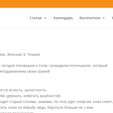
Статьи
Календарь
Бесплатное
ики
,
Женская Э
,
Теория
 сегодня поговорим о Силе, громадном потенциале, который
м/подавлением своих граней
тся ясность, целостность.
бя, держать, избегать крайностей.
ходят старые спазмы, зажимы, по телу идет энергия, кожа сияет
ить силы на борьбу, ведь, бороться больше не с кем.