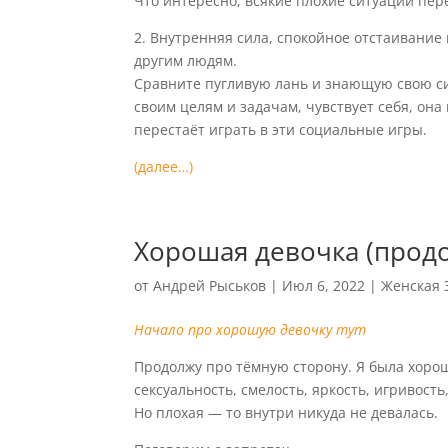
Что интересно, всякие плохие ситуации пер
2. Внутренняя сила, спокойное отстаивание 
другим людям.
Сравните пугливую лань и знающую свою сил
своим целям и задачам, чувствует себя, он
перестаёт играть в эти социальные игры.
(далее…)
Хорошая девочка (прод
от
Андрей Рыськов
|
Июл 6, 2022
|
Женская 
Начало про хорошую девочку тут
Продолжу про тёмную сторону. Я была хоро
сексуальность, смелость, яркость, игривость,
Но плохая — то внутри никуда не девалась.