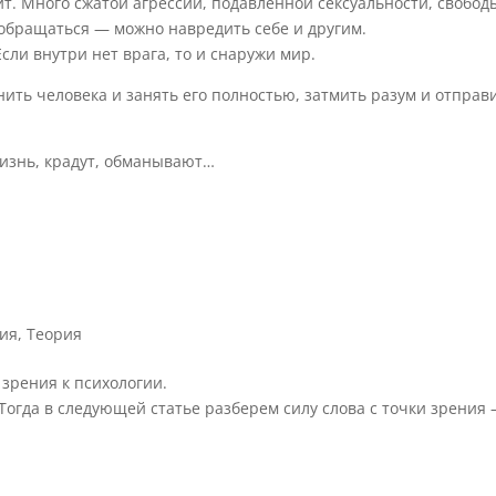
ит. Много сжатой агрессии, подавленной сексуальности, свобод
ей обращаться — можно навредить себе и другим.
ли внутри нет врага, то и снаружи мир.
нить человека и занять его полностью, затмить разум и отправ
жизнь, крадут, обманывают…
ия
,
Теория
 зрения к психологии.
огда в следующей статье разберем силу слова с точки зрения