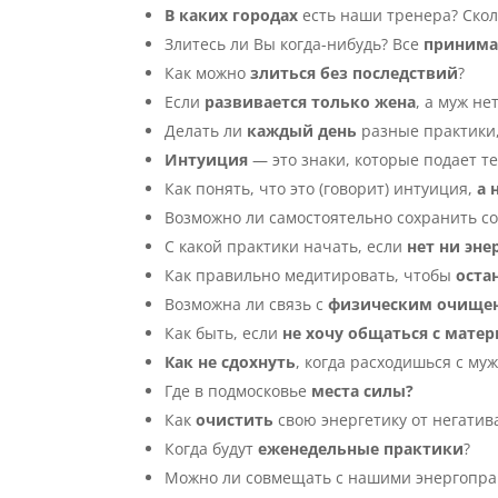
В каких городах
есть наши тренера? Скол
Злитесь ли Вы когда-нибудь? Все
принимае
Как можно
злиться без последствий
?
Если
развивается только жена
, а муж не
Делать ли
каждый день
разные практики,
Интуиция
— это знаки, которые подает те
Как понять, что это (говорит) интуиция,
а 
Возможно ли самостоятельно сохранить с
С какой практики начать, если
нет ни эн
Как правильно медитировать, чтобы
оста
Возможна ли связь с
физическим очище
Как быть, если
не хочу общаться с мате
Как не сдохнуть
, когда расходишься с му
Где в подмосковье
места силы?
Как
очистить
свою энергетику от негатив
Когда будут
еженедельные практики
?
Можно ли совмещать с нашими энергопр