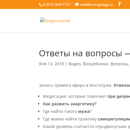
8 (915) 064-7737
mail@energology.ru
Ответы на вопросы —
Янв 13, 2018
|
Видео
,
Волшебники
,
Вопросы
Запись прямого эфира в Инстаграм.
Отвечал
Медитации, которые помогают
при депре
Как развить энергетику?
Где найти такого
мужа
?
Где можно найти практику
саморегуляци
Какой уровень считается «продвинутым» д