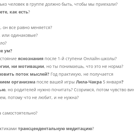
ько человек в группе должно быть, чтобы мы приехали?
те, как есть
?
т, он все равно меняется?
 или одинаковые?
ло?
не ум?
остояние
яснознания
после 1-й ступени Онлайн-школы?
ергии, ни мотивации
, но ты понимаешь, что это не норма?
новить поток мыслей?
Год практикую, не получается
нием организма
после вашей игры
Лила-Чакра
5 января
?
рью
, но родителей нужно почитать? Ссоримся, потом чувство в
жем, потому что не любит, и не нужна?
а самостоятельно?
актиками
трансцендентальную
медитацию
?