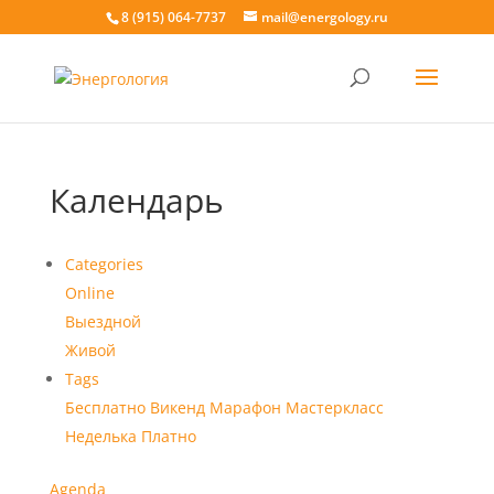
8 (915) 064-7737
mail@energology.ru
Календарь
Categories
Online
Выездной
Живой
Tags
Бесплатно
Викенд
Марафон
Мастеркласс
Неделька
Платно
Agenda