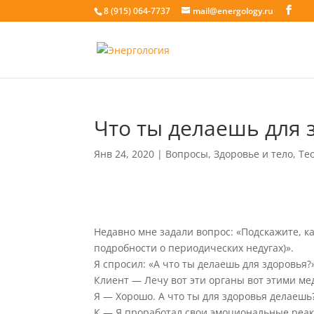
8 (915) 064-7737
mail@energology.ru
Что ты делаешь для 
Янв 24, 2020
|
Вопросы
,
Здоровье и тело
,
Те
Недавно мне задали вопрос: «Подскажите, ка
подробности о периодических недугах)».
Я спросил: «А что ты делаешь для здоровья?
Клиент — Лечу вот эти органы вот этими ме
Я — Хорошо. А что ты для здоровья делаешь
К — Я проработал свои эмоциональные реак