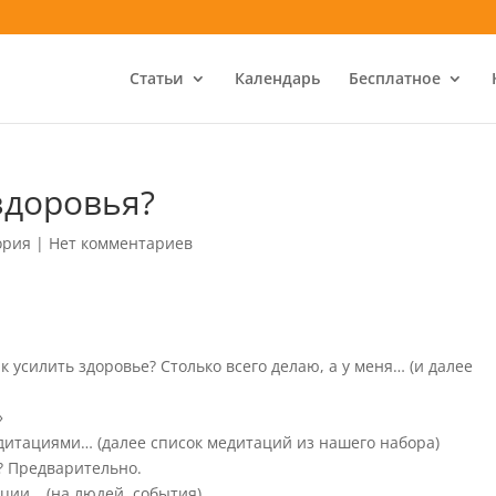
Статьи
Календарь
Бесплатное
здоровья?
ория
|
Нет комментариев
к усилить здоровье? Столько всего делаю, а у меня… (и далее
»
дитациями… (далее список медитаций из нашего набора)
? Предварительно.
ции… (на людей, события).