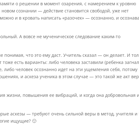
 памяти о решении в момент озарения, с намерением к уровню
 новом сознании — действие становится свободой, уже нет
можно и в кровать написать «разочек» — осознанно, и осознав
вольный. А вовсе не мученическое следование каким-то
е понимая, что это ему даст. Учитель сказал — он делает. И то
т тоже есть варианты: либо человека заставили (ребенка загна
е, либо человек осознанно идет на эти ущемления себя, потому
шениях, и аскеза ученика в этом случае — это такой же акт ве
ия жизни, повышения ее вибраций, и когда она добровольная 
торые аскезы — требуют очень сильной веры в метод, учителя и 
орогие ищущие? 🙂