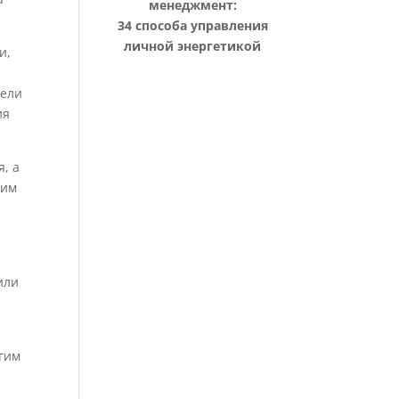
менеджмент:
34 способа управления
личной энергетикой
и,
тели
ия
я, а
рим
или
угим