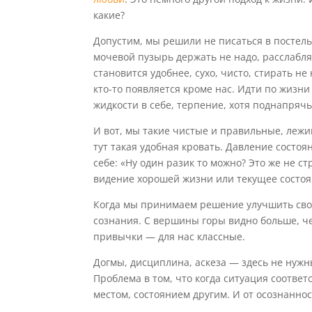
какие?
Допустим, мы решили не писаться в постель.
мочевой пузырь держать не надо, расслабля
становится удобнее, сухо, чисто, стирать не
кто-то появляется кроме нас. Идти по жизн
жидкости в себе, терпение, хотя поднапрячь
И вот, мы такие чистые и правильные, лежим
тут такая удобная кровать. Давление состо
себе: «Ну один разик то можно? Это же не ст
видение хорошей жизни или текущее состо
Когда мы принимаем решение улучшить св
сознания. С вершины горы видно больше, че
привычки — для нас классные.
Догмы, дисциплина, аскеза — здесь не нужн
Проблема в том, что когда ситуация соотве
местом, состоянием другим. И от осознаннос