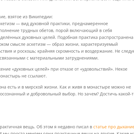
ие, взятое из Википедии:
 аскетизм — вид духовной практики, преднамеренное
полнение трудных обетов, порой включающий в себя
еделённых духовных целей. Подобная практика распространена
роком смысле аскетизм — образ жизни, характеризуемый
ствия и роскошь; крайняя скромность и воздержание. Не следу
 связанными с материальными затруднениями.
жение «духовных целей» при отказе от «удовольствий». Некое
монастырь не ссылают.
она есть и в мирской жизни. Как и живя в монастыре можно не
о осознанный и добровольный выбор. Но зачем? Достичь какой-т
практичная вещь. Об этом я недавно писал в
статье про дыхани
. И мы просто меняем одни практичные вещи на другие. Какие н