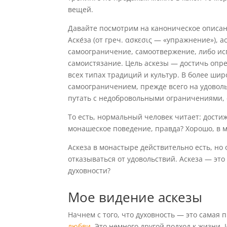
вещей.
Давайте посмотрим на каноническое описан
Аске́за (от греч. ασκεσις — «упражнение»),
самоограничение, самоотвержение, либо ис
самоистязание. Цель аскезы — достичь опр
всех типах традиций и культур. В более ши
самоограничением, прежде всего на удоволь
путать с недобровольными ограничениями,
То есть, нормальный человек читает: дости
монашеское поведение, правда? Хорошо, в 
Аскеза в монастыре действительно есть, но 
отказываться от удовольствий. Аскеза — эт
духовности?
Мое видение аскезы
Начнем с того, что духовность — это самая 
любви
. Это немного другой подход к жизни