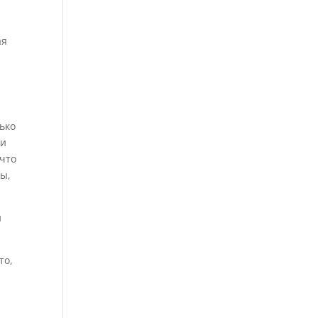
ая
лько
ли
 что
ры,
и
то,