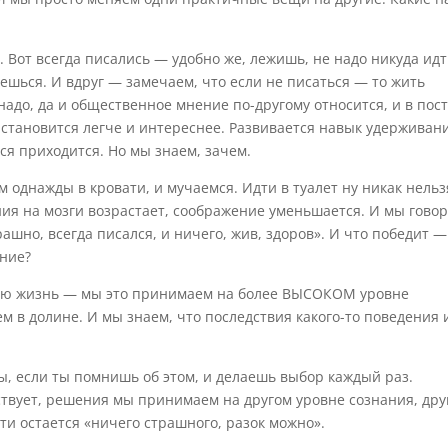
 Вот всегда писались — удобно же, лежишь, не надо никуда идт
ешься. И вдруг — замечаем, что если не писаться — то жить
 надо, да и общественное мнение по-другому относится, и в пос
и становится легче и интереснее. Развивается навык удерживан
ся приходится. Но мы знаем, зачем.
 однажды в кровати, и мучаемся. Идти в туалет ну никак нельз
яния на мозги возрастает, соображение уменьшается. И мы гово
рашно, всегда писался, и ничего, жив, здоров». И что победит —
яние?
ою жизнь — мы это принимаем на более ВЫСОКОМ уровне
м в долине. И мы знаем, что последствия какого-то поведения 
ы, если ты помнишь об этом, и делаешь выбор каждый раз.
тствует, решения мы принимаем на другом уровне сознания, др
ти остается «ничего страшного, разок можно».