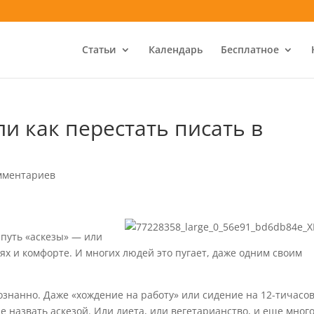
Статьи
Календарь
Бесплатное
ли как перестать писать в
мментариев
 путь «аскезы» — или
ях и комфорте. И многих людей это пугает, даже одним своим
ознанно. Даже «хождение на работу» или сидение на 12-тичасо
е назвать аскезой. Или диета, или вегетарианство, и еще мног