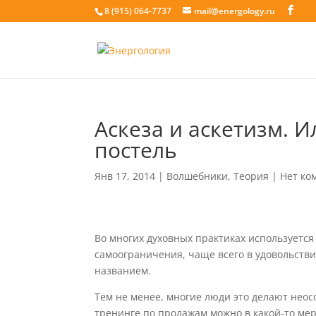
8 (915) 064-7737
mail@energology.ru
Аскеза и аскетизм. И
постель
Янв 17, 2014
|
Волшебники
,
Теория
|
Нет ко
Во многих духовных практиках используется
самоограничения, чаще всего в удовольстви
названием.
Тем не менее, многие люди это делают неос
тренинге по продажам можно в какой-то мер