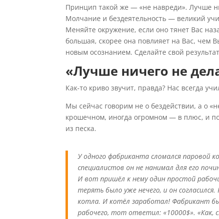
Принцип такой же — «не навреди». Лучше нич
Молчание и бездеятельность — великий учи
Меняйте окружение, если оно тянет Вас наза
большая, скорее она повлияет на Вас, чем В
новым осознанием. Сделайте свой результат,
«Лучше ничего не дела
Как-то криво звучит, правда? Нас всегда учи
Мы сейчас говорим не о бездействии, а о «
крошечном, иногда огромном — в плюс, и по
из песка.
У одного фабриканта сломался паровой к
специалистов он не нанимал для его почин
И вот пришёл к нему один простой рабо
терять было уже нечего, и он согласился
котла. И котёл заработал! Фабрикант был
рабочего, тот ответил: «10000$». «Как, 