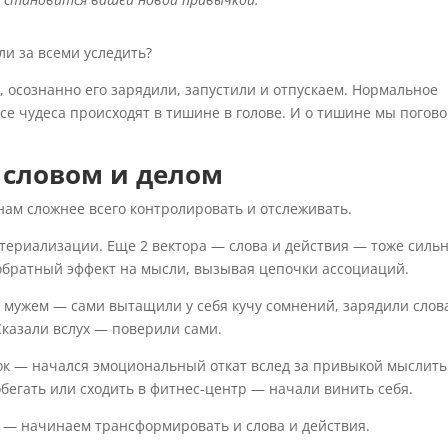
ли за всеми уследить?
, осознанно его зарядили, запустили и отпускаем. Нормальное
Все чудеса происходят в тишине в голове. И о тишине мы погов
 словом и делом
нам сложнее всего контролировать и отслеживать.
ериализации. Еще 2 вектора — слова и действия — тоже силь
обратный эффект на мысли, вызывая цепочки ассоциаций.
с мужем — сами вытащили у себя кучу сомнений, зарядили слов
Сказали вслух — поверили сами.
ок — начался эмоциональный откат вслед за привыкой мыслить
бегать или сходить в фитнес-центр — начали винить себя.
 — начинаем трансформировать и слова и действия.