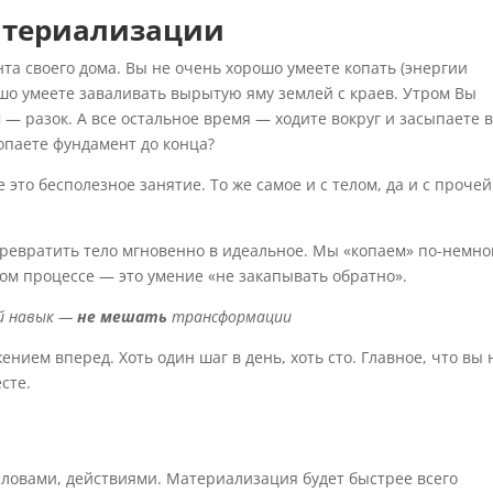
материализации
та своего дома. Вы не очень хорошо умеете копать (энергии
рошо умеете заваливать вырытую яму землей с краев. Утром Вы
 — разок. А все остальное время — ходите вокруг и засыпаете 
опаете фундамент до конца?
 это бесполезное занятие. То же самое и с телом, да и с прочей
превратить тело мгновенно в идеальное. Мы «копаем» по-немно
том процессе — это умение «не закапывать обратно».
й навык —
не мешать
трансформации
нием вперед. Хоть один шаг в день, хоть сто. Главное, что вы 
сте.
ловами, действиями. Материализация будет быстрее всего