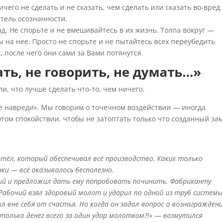
его не сделать и не сказать, чем сделать или сказать во-вред
тель осознанности.
д. Не спорьте и не вмешивайтесь в их жизнь. Толпа вокруг —
ы на нее. Просто не спорьте и не пытайтесь всех переубедить
 после чего они сами за Вами потянутся.
ть, не говорить, не думать…»
ли, что лучше сделать что-то, чем ничего.
не навреди». Мы говорим о точечном воздействии — иногда
том спокойствии, чтобы не затоптать только что созданный за
отёл, который обеспечивал всё производство. Каких только
ки — всё оказывалось бесполезно.
чий и предложил дать ему попробовать починить. Фабриканту
. Рабочий взял здоровый молот и ударил по одной из труб систем
 вне себя от счастья. Но когда он задал вопрос о вознагражден
столько денег всего за один удар молотком?!» — возмутился