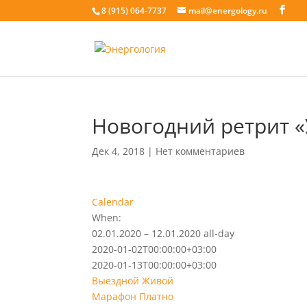
8 (915) 064-7737
mail@energology.ru
Новогодний ретрит «
Дек 4, 2018
|
Нет комментариев
Calendar
When:
02.01.2020 – 12.01.2020
all-day
2020-01-02T00:00:00+03:00
2020-01-13T00:00:00+03:00
Выездной
Живой
Марафон
Платно