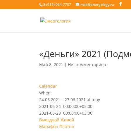
8 (915) 064-7737
mail@energology.ru
«Деньги» 2021 (Подм
Май 8, 2021
|
Нет комментариев
Calendar
When:
24.06.2021 – 27.06.2021
all-day
2021-06-24T00:00:00+03:00
2021-06-28T00:00:00+03:00
Выездной
Живой
Марафон
Платно