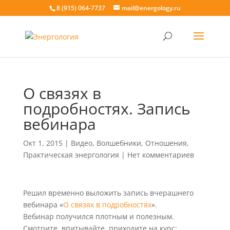
8 (915) 064-7737
mail@energology.ru
О связях в
подробностях. Запись
вебинара
Окт 1, 2015
|
Видео
,
Волшебники
,
Отношения
,
Практическая энергология
|
Нет комментариев
Решил временно выложить запись вчерашнего
вебинара «
О связях в подробностях
».
Вебинар получился плотным и полезным.
Смотрите, впитывайте, приходите на курс: