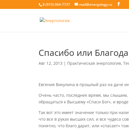
8 (915) 064-7737
mail@energology.ru
Спасибо или Благод
Авг 12, 2013
|
Практическая энергология
,
Те
Евгения Викулина в прошлый раз на даче и
Очень часто, последнее время, мы слышим, 
обращаться к Высшему «Спаси Бог», и вроде 
Так вот это имеет значение только при нали
что все в руках высших сил, и все чудеса с
понятно, что благо дарит, или «спасает» то