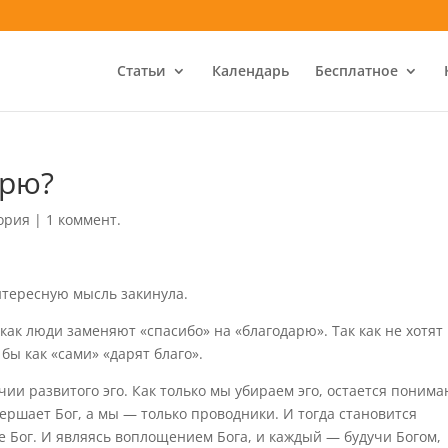
Статьи
Календарь
Бесплатное
арю?
ория
|
1 коммент.
нтересную мысль закинула.
как люди заменяют «спасибо» на «благодарю». Так как не хотят
бы как «сами» «дарят благо».
чии развитого эго. Как только мы убираем эго, остается понима
овершает Бог, а мы — только проводники. И тогда становится
же Бог. И являясь воплощением Бога, и каждый — будучи Богом,