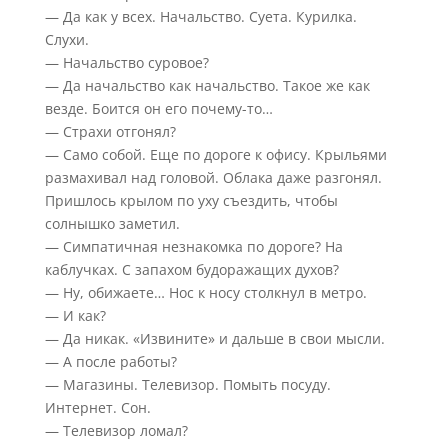
— Да как у всех. Начальство. Суета. Курилка.
Слухи.
— Начальство суровое?
— Да начальство как начальство. Такое же как
везде. Боится он его почему-то…
— Страхи отгонял?
— Само собой. Еще по дороге к офису. Крыльями
размахивал над головой. Облака даже разгонял.
Пришлось крылом по уху съездить, чтобы
солнышко заметил.
— Симпатичная незнакомка по дороге? На
каблучках. С запахом будоражащих духов?
— Ну, обижаете… Нос к носу столкнул в метро.
— И как?
— Да никак. «Извините» и дальше в свои мысли.
— А после работы?
— Магазины. Телевизор. Помыть посуду.
Интернет. Сон.
— Телевизор ломал?