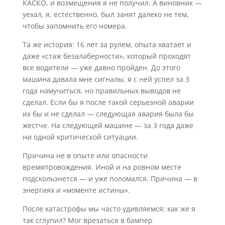
КАСКО, и возмещения я не получил. А виновник —
уехал, я, естественно, был занят далеко не тем,
чтобы запомнить его номера.
Та же история: 16 лет за рулем, опыта хватает и
даже «стаж безалаберности», который проходят
все водители — уже давно пройден. До этого
машина давала мне сигналы, я с ней успел за 3
года намучиться, но правильных выводов не
сделал. Если бы я после такой серьезной аварии
их бы и не сделал — следующая авария была бы
жестче. На следующей машине — за 3 года даже
ни одной критической ситуации.
Причина не в опыте или опасности
времяпровождения. Иной и на ровном месте
подскользнется — и уже поломался. Причина — в
энергиях и «моменте истины».
После катастрофы мы часто удивляемся: как же я
так сглупил? Мог врезаться в бампер