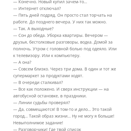
— Конечно. Новый купил зачем-то…
— Интернет отключал?
— Пять дней подряд. Он просто стал торчать на
работе. До позднего вечера. У них так можно.
— Так. А выходные?
— Сон до обеда. Уборка квартиры. Вечером —
друзья, бестолковые разговоры, водка. Домой за
полночь. Утром с головной болью под одеяло. Или
к телевизору. Или к компьютеру.
— А она?
— Совсем близко. Через три дома. В один и тот же
супермаркет за продуктами ходят.
— В очереди сталкивал?
— Все как положено. И сверх инструкции — на
автобусной остановке, в праздники.
— Линии судьбы проверял?
— Да, совмещаются! В том-то и дело… Это такой
город… Такой образ жизни… Ну не могу я больше!
Невыполнимое задание!
— Разговорчики! Где твой список