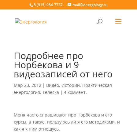
8 (915) 064-7737
mail@energology.ru
Подробнее про
Норбекова и 9
видеозаписей от него
Мар 23, 2012
|
Видео
,
Истории
,
Практическая
энергология
,
Телеска
|
4 коммент.
Меня часто спрашивают про Норбекова и его
курсы, а также, пользуюсь ли я его методиками, и
как я к ним отношусь.