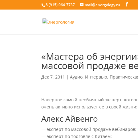
8 (915) 064-7737
mail@energology.ru
«Мастера об энергии»
массовой продаже в
Дек 7, 2011
|
Аудио
,
Интервью
,
Практическа
Наверное самый необычный эксперт, которы
очень активно использует ее в своей жизни:
Алекс Айвенго
— эксперт по массовой продаже вебинаров;
— эксперт по торговле с Китаем;