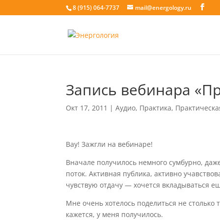
8 (915) 064-7737
mail@energology.ru
Запись вебинара «П
Окт 17, 2011
|
Аудио
,
Практика
,
Практическа
Вау! Зажгли на вебинаре!
Вначале получилось немного сумбурно, даже 
поток. Активная публика, активно учавствов
чувствую отдачу — хочется вкладываться е
Мне очень хотелось поделиться не столько
кажется, у меня получилось.