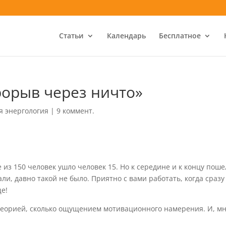
Статьи
Календарь
Бесплатное
рорыв через ничто»
я энергология
|
9 коммент.
из 150 человек ушло человек 15. Но к середине и к концу поше
али, давно такой не было. Приятно с вами работать, когда сразу
ще!
 теорией, сколько ощущением мотивационного намерения. И, м