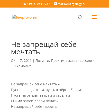
8 (915) 064-7737
mail@energology.ru
Не запрещай себе
мечтать
Окт 17, 2011
|
Лозунги
,
Практическая энергология
|
4 коммент.
Не запрещай себе мечтать –
Пусть не в цветном, пусть в чёрно-белом;
Пусть ты открыт ветрам и стрелам –
Сними замок, сорви печать!
Не запрещай себе творить,