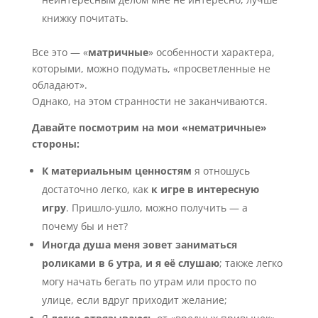
книжку почитать.
Все это — «
матричные
» особенности характера,
которыми, можно подумать, «просветленные не
обладают».
Однако, на этом странности не заканчиваются.
Давайте посмотрим на мои «нематричные»
стороны:
К материальным ценностям
я отношусь
достаточно легко, как
к игре в интересную
игру
. Пришло-ушло, можно получить — а
почему бы и нет?
Иногда душа меня зовет заниматься
роликами в 6 утра, и я её слушаю
; также легко
могу начать бегать по утрам или просто по
улице, если вдруг приходит желание;