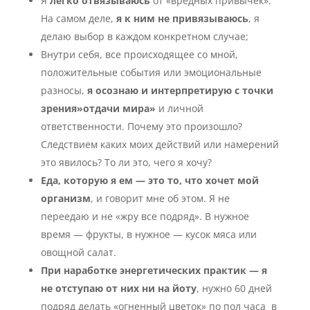
Я
легко отвязываюсь
от «вредных привычек».
На самом деле,
я к ним не привязываюсь
, я
делаю выбор в каждом конкретном случае;
Внутри себя, все происходящее со мной,
положительные события или эмоциональные
разносы,
я осознаю и интерпретирую с точки
зрения»отдачи мира»
и личной
ответственности. Почему это произошло?
Следствием каких моих действий или намерений
это явилось? То ли это, чего я хочу?
Еда, которую я ем — это то, что хочет мой
организм
, и говорит мне об этом. Я не
переедаю и не «жру все подряд». В нужное
время — фрукты, в нужное — кусок мяса или
овощной салат.
При наработке энергетических практик — я
не отступаю от них ни на йоту
, нужно 60 дней
подряд делать «огненный цветок» по пол часа в