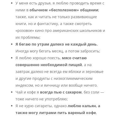
У меня есть друзья, я люблю проводить время с
ними в
обычном «бесполезном» общении
;
также, как и читать не только развивающие
книги, но и фантастику, а также смотреть
«розовое» кино про американских школьников и
их проблемы;
Я бегаю по утрам далеко не каждый день.
Иногда могу бегать месяц, а потом забросить;
Я люблю хорошо поесть,
мясо считаю
совершенно необходимой пищей
, а на
завтрак далеко не всегда ем яблоки и зерновые
и другие продукты с низкогликемическим
индексом, но и яичницу или вообще ничего.
Чай и кофе я
всегда пью с сахаром
, без соли —
тоже ничего не употребляю;
Я не курю сигареты, однако
люблю кальян, а
также могу литрами пить вареный кофе
,