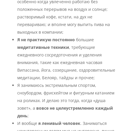
особенно когда увлеченно работаю без
положенных перерывов на воздух и солнце;
растворимый кофе, кстати, на дух не
перевариваю; и вполне могу выпить пива на
выходных в компании;
Я не практикую постоянно
большие
медитативные техники
, требующие
ежедневного сосредоточения и уделения
внимания, такие как ежедневная часовая
Випассана, йога, созерцание, оздоровительные
медитации, Белояр, тайдзы и прочее;
Я занимаюсь экстремальным спортом,
сноубордом, фрискейтом и фигурным катанием
на роликах. И делаю это тогда, когда «душа
зовет», а
вовсе не целеустремленно каждый
день
;
И вообще
я ленивый человек
. Заниматься
неинтересным делом мне не интересно, лучше