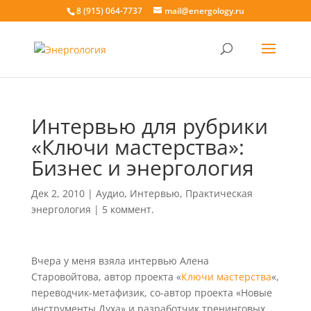
8 (915) 064-7737
mail@energology.ru
Интервью для рубрики
«Ключи мастерства»:
Бизнес и энергология
Дек 2, 2010
|
Аудио
,
Интервью
,
Практическая
энергология
|
5 коммент.
Вчера у меня взяла интервью Алена
Старовойтова, автор проекта «
Ключи мастерства
«,
переводчик-метафизик, со-автор проекта «Новые
инструменты Духа» и разработчик тренинговых