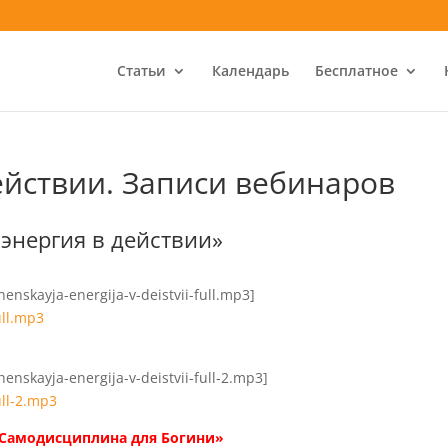
Статьи
Календарь
Бесплатное
ействии. Записи вебинаров
энергия в действии»
enskayja-energija-v-deistvii-full.mp3]
ull.mp3
enskayja-energija-v-deistvii-full-2.mp3]
ull-2.mp3
«Самодисциплина для Богини»