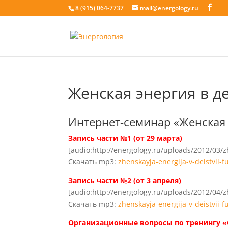
8 (915) 064-7737
mail@energology.ru
Женская энергия в д
Интернет-семинар «Женская 
Запись части №1 (от 29 марта)
[audio:http://energology.ru/uploads/2012/03/zh
Скачать mp3:
zhenskayja-energija-v-deistvii-f
Запись части №2 (от 3 апреля)
[audio:http://energology.ru/uploads/2012/04/zh
Скачать mp3:
zhenskayja-energija-v-deistvii-f
Организационные вопросы по тренингу 