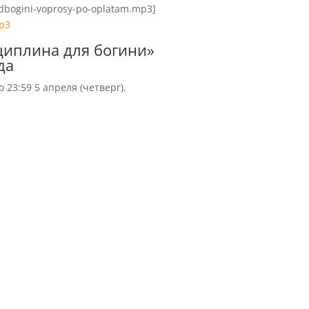
sdbogini-voprosy-po-oplatam.mp3]
mp3
циплина для богини»
да
23:59 5 апреля (четверг).