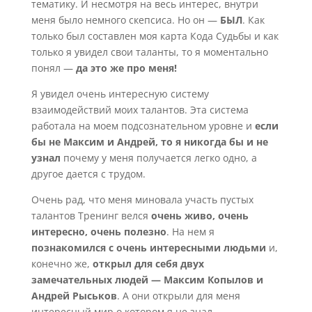
тематику. И несмотря на весь интерес, внутри
меня было немного скепсиса. Но он —
БЫЛ
. Как
только был составлен моя карта Кода Судьбы и как
только я увидел свои таланты, то я моментально
понял —
да э
то же про меня!
Я увидел очень интересную систему
взаимодействий моих талантов. Эта система
работала на моем подсознательном уровне и
если
бы не Максим и Андрей, то я никогда бы и не
узнал
почему у меня получается легко одно, а
другое дается с трудом.
Очень рад, что меня миновала участь пустых
талантов Тренинг велся
очень живо, очень
интересно, очень полезно
. На нем я
познакомился с очень интересными людьми
и,
конечно же,
открыл для себя двух
замечательных людей — Максим Копылов и
Андрей Рыськов
. А они открыли для меня
интересный мир о котором я не знал.