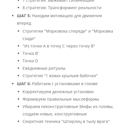
7 стратегия: Выживает сильнейший
8 стратегия: Трансформинг реальности
ШАГ 5:
Находим мотивацию для движения
вперед
Стратегии "Морковока спереди" и "Морковка
сзади"
"Из точки A в точку C через точку B"
Точка B’
Точка D
Ежедневные ритуалы
Стратегия "1 взмах крыльев бабочки"
ШАГ 6:
Работаем с установками в голове
Корректируем денежные установки
Формируем правильные мыслеформы
Убираем неконструктивные Мифы из головы,
создаем новые, конструктивные
Секретная техника "Штирлиц в тылу врага"