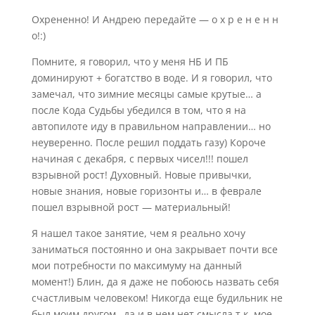
Охрененно! И Андрею передайте — о х р е н е н н
о!:)
Помните, я говорил, что у меня НБ И ПБ
доминируют + богатство в воде. И я говорил, что
замечал, что зимние месяцы самые крутые… а
после Кода Судьбы убедился в том, что я на
автопилоте иду в правильном направлении… но
неуверенно. После решил поддать газу) Короче
начиная с декабря, с первых чисел!!! пошел
взрывной рост! Духовный. Новые привычки,
новые знания, новые горизонты и… в феврале
пошел взрывной рост — материальный!
Я нашел такое занятие, чем я реально хочу
заниматься постоянно и она закрывает почти все
мои потребности по максимуму на данный
момент!) Блин, да я даже не побоюсь назвать себя
счастливым человеком! Никогда еще будильник не
был моим другом…да и в нем нет смысла т.к. мое