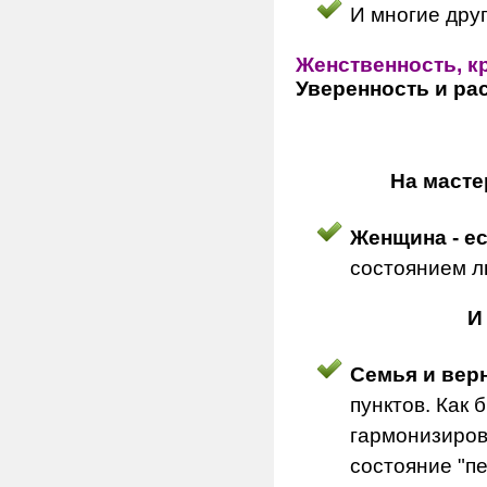
И многие дру
Женственность, к
Уверенность и ра
На масте
Женщина - е
состоянием л
И
Семья и вер
пунктов. Как
гармонизиров
состояние "пе