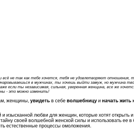
ни всё не так как тебе хочется, тебя не удовлетворяют отношения, т
очаровываешься в мужчинах, ты хочешь выйти замуж, но мужчина тво
даже если ты независимая, сильная, уверенная женщина, все же хочетс
ны - это можно изменить!
м, женщины,
увидеть
в себе
волшебницу
и
начать жить
к
й и изысканной любви для женщин, которые хотят открыть и
 тайну своей волшебной женской силы и использовать ее в 
чить естественные процессы омоложения.