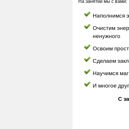
На занятии мы с вами:
Наполнимся э
Очистим энер
ненужного
Освоим прост
Сделаем закл
Научимся маг
И многое дру
С з