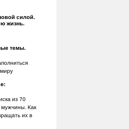
новой силой.
ою жизнь.
ные темы.
аполниться
 миру
е:
иска из 70
 мужчины. Как
вращать их в