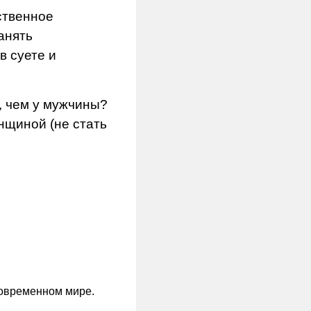
ственное
анять
в суете и
, чем у мужчины?
нщиной (не стать
 современном мире.