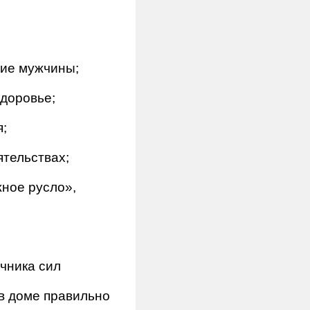
ние мужчины;
доровье;
я;
тельствах;
жное русло»,
очника сил
 в доме правильно