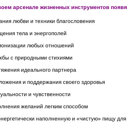
воем арсенале жизненных инструментов появя
ания любви и техники благословения
щения тела и энергополей
монизации любых отношений
жбы с природными стихиями
тяжения идеального партнера
ложения и поддержания своего здоровья
суальности и чувственности
олнения желаний легким способом
 энергетически наполненную и «чистую» пищу для