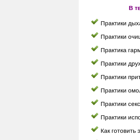
В т
Практики дых
Практики очи
Практика гар
Практики дру
Практики при
Практики омо
Практики сек
Практики исп
Как готовить