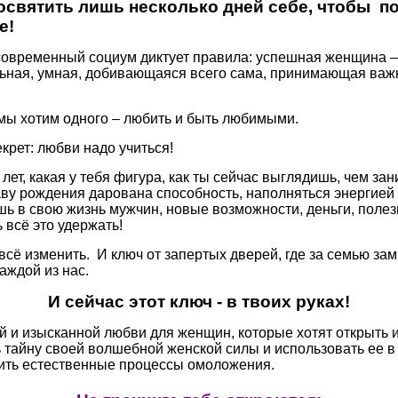
посвятить лишь несколько дней себе, чтобы п
е!
а современный социум диктует правила: успешная женщина –
льная, умная, добивающаяся всего сама, принимающая важ
 мы хотим одного – любить и быть любимыми.
крет: любви надо учиться!
 лет, какая у тебя фигура, как ты сейчас выглядишь, чем за
аву рождения дарована способность, наполняться энергией
шь в свою жизнь мужчин, новые возможности, деньги, полез
 всё это удержать!
всё изменить. И ключ от запертых дверей, где за семью за
каждой из нас.
И сейчас этот ключ - в твоих руках!
й и изысканной любви для женщин, которые хотят открыть и
 тайну своей волшебной женской силы и использовать ее в 
чить естественные процессы омоложения.