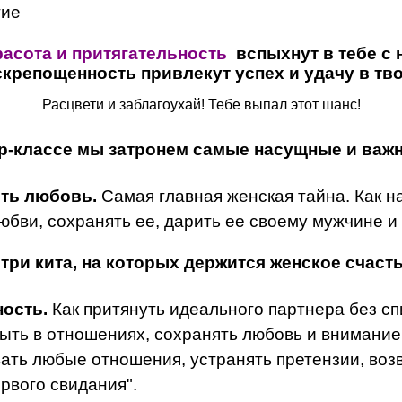
гие
расота и притягательность
вспыхнут в тебе с 
скрепощенность привлекут успех и удачу в тв
Расцвети и заблагоухай! Тебе выпал этот шанс!
р-классе мы затронем самые насущные и важ
сть любовь.
Самая главная женская тайна. Как н
юбви, сохранять ее, дарить ее своему мужчине и
 три кита, на которых держится женское счасть
ность.
Как притянуть идеального партнера без сп
 быть в отношениях, сохранять любовь и внимание
ать любые отношения, устранять претензии, воз
рвого свидания".