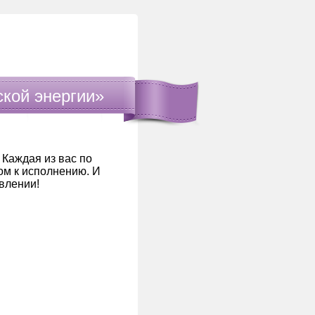
кой энергии»
 Каждая из вас по
м к исполнению. И
влении!