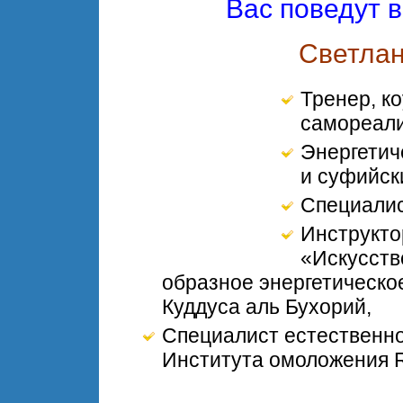
Вас поведут 
Светлан
Тренер, к
самореал
Энергетич
и суфийск
Специалис
Инструкто
«Искусств
образное энергетическо
Куддуса аль Бухорий,
Специалист естественно
Института омоложения R