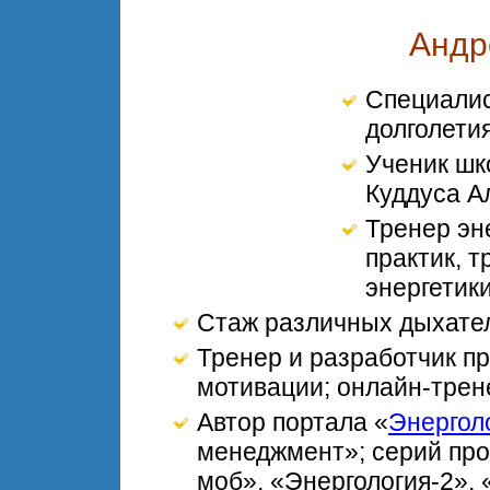
Андр
Специалис
долголетия
Ученик шк
Куддуса А
Тренер эн
практик, 
энергетик
Стаж различных дыхатель
Тренер и разработчик п
мотивации; онлайн-трене
Автор портала «
Энергол
менеджмент»; серий пр
моб», «Энергология-2»,