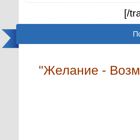
[/t
П
"Желание - Возм