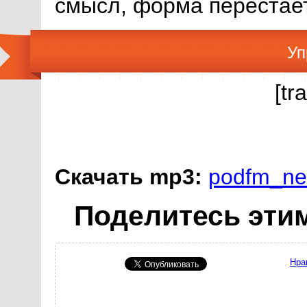
смысл, форма перестает
Уп
[tr
Скачать mp3:
podfm_ne
Поделитесь этим
Нра