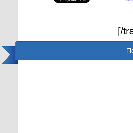
[/t
П