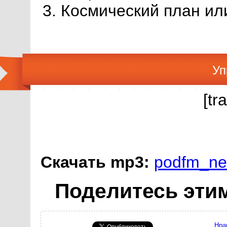
Космический план ил
Уп
[tr
Скачать mp3:
podfm_ne
Поделитесь этим
Нра