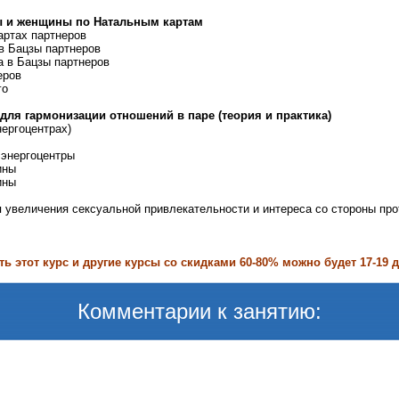
 и женщины по Натальным картам
артах партнеров
 в Бацзы партнеров
а в Бацзы партнеров
еров
го
для гармонизации отношений в паре (теория и практика)
нергоцентрах)
 энергоцентры
ины
ины
я увеличения сексуальной привлекательности и интереса со стороны пр
ь этот курс и другие курсы со скидками 60-80% можно будет 17-19 
Комментарии к занятию: