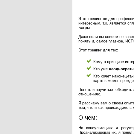
Этот тренинг не для професси
интересным, т.к. является сп
Бацзы.
Даже если вы совсем не знает
понять и, самое главное, ИС
Этот тренинг для тех:
Кому в принципе инте
Кто уже
неоднократно
Кто хочет наконец-та
карте в момент рожде
Понять и научиться обходить 
отношениях.
Я расскажу вам о своем опыте
том, что и как происходило в
О чем:
На консультациях я регул
Проанализировав их, я понял