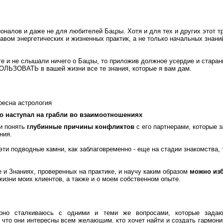
оналов и даже не для любителей Бацзы. Хотя и для тех и других этот т
лавом энергетических и жизненных практик, а не только начальных знани
е и не слышали ничего о Бацзы, то приложив должное усердие и старан
ПОЛЬЗОВАТЬ в вашей жизни все те знания, которые я вам дам.
ресна астрология
 наступал на грабли во взаимоотношениях
ки понять
глубинные причины конфликтов
с его партнерами, которые 
ния.
эти подводные камни, как заблаговременно - еще на стадии знакомства, 
 и Знаниях, проверенных на практике, и научу каким образом
можно из
 жизни моих клиентов, а также и о моем собственном опыте.
ярно сталкиваюсь с одними и теми же вопросами, которые зада
, что они интересны всем желающим, кто хочет найти и создать гармони