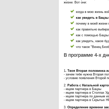
жизни. Вот они:
когда в мою жизнь во
как увидеть в Бацзы
почему в моей жизни 
как правильно выбира
как с помощью Бацзы 
как увидеть, какое б
что такое "Венец Безб
В программе 4-х дн
1
. Твоя Вторая половинка 
- зачем тебе нужна Вторая по
- условие появления Второй п
2.
Работа с Натальной карто
- ищем партнера в Бацзы
- ищем партнера в Столпах У
- ищем партнера по данным и
- ищем партнера в Скрытых Н
3.
Определение времени за