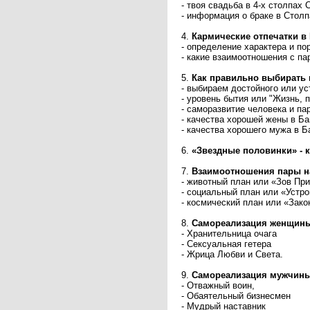
- твоя свадьба в 4-х столпах
- информация о браке в Столп
4.
Кармические отпечатки в 
- определение характера и по
- какие взаимоотношения с п
5.
Как правильно выбирать 
- выбираем достойного или ус
- уровень бытия или "Жизнь, 
- саморазвитие человека и па
- качества хорошей жены в Б
- качества хорошего мужа в Б
6.
«Звездные половинки» - к
7.
Взаимоотношения пары на
- животный план или «Зов Пр
- социальный план или «Устр
- космический план или «Зак
8.
Самореализация женщин
- Хранительница очага
- Сексуальная гетера
- Жрица Любви и Света.
9.
Самореализация мужчины
- Отважный воин,
- Обаятельный бизнесмен
- Мудрый наставник