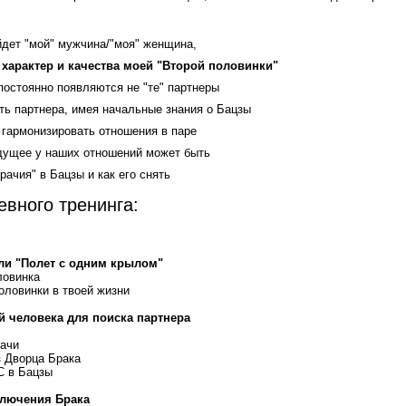
йдет "мой" мужчина/"моя" женщина,
 характер и качества моей "Второй половинки"
постоянно появляются не "те" партнеры
ть партнера, имея начальные знания о Бацзы
гармонизировать отношения в паре
удущее у наших отношений может быть
рачия" в Бацзы и как его снять
евного тренинга:
или "Полет с одним крылом"
ловинка
оловинки в твоей жизни
й человека для поиска партнера
дачи
з Дворца Брака
С в Бацзы
ключения Брака