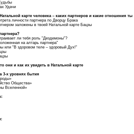
 Судьбы
ах Удачи
Натальной карте человека – каких партнеров и какие отношения ты
ртрета личности партнера по Дворцу Брака
артнером заложены в твоей Натальной карте Бацзы
партнера?
траивает ли тебя роль "Дездемоны"?
положенная на алтарь партнера"
ры или "В здоровом теле – здоровый Дух!"
ацзы
ацзы
то они и как их увидеть в Натальной карте
 3-х уровнях бытия
ироды»
ойство Общества»
оны Вселенной»
ы:
: