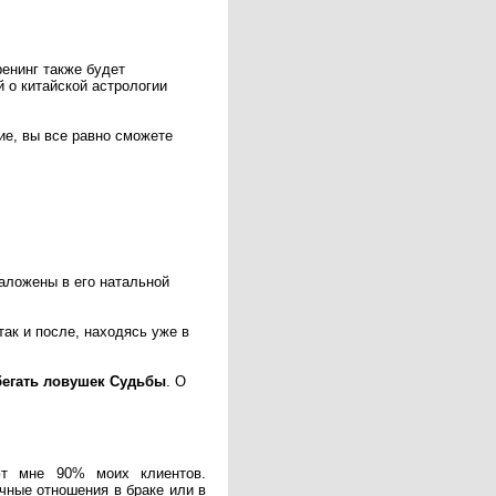
ренинг также будет
й о китайской астрологии
ие, вы все равно сможете
заложены в его натальной
так и после, находясь уже в
бегать ловушек Судьбы
. О
ют мне 90% моих клиентов.
чные отношения в браке или в