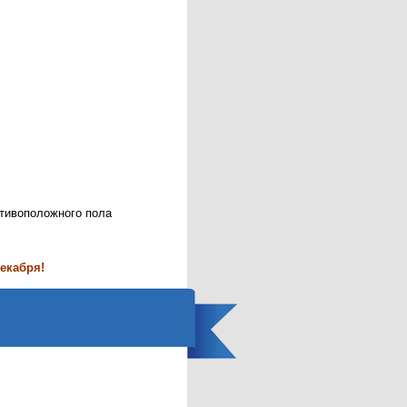
отивоположного пола
декабря!