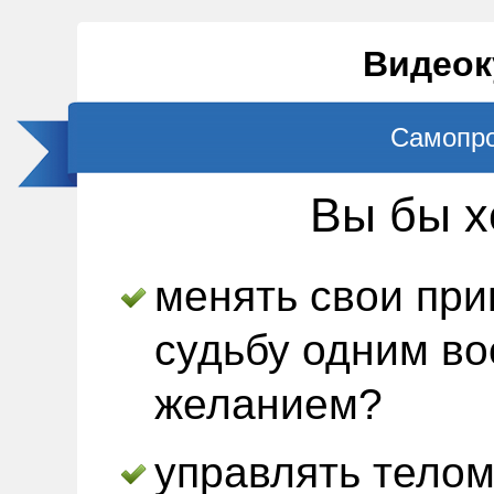
Видеок
Самопр
Вы бы х
менять свои при
судьбу одним в
желанием?
управлять тело