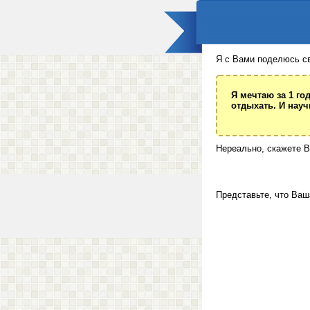
Я с Вами поделюсь с
Я мечтаю за 1 го
отдыхать. И науч
Нереально, скажете В
Представьте, что Ваш