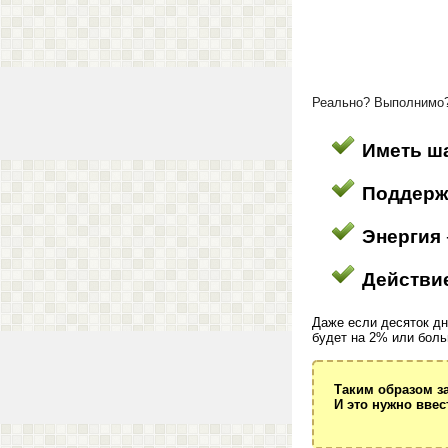
Реально? Выполнимо?
Иметь ш
Поддерж
Энергия
Действи
Даже если десяток дн
будет на 2% или боль
Таким образом з
И это нужно вве