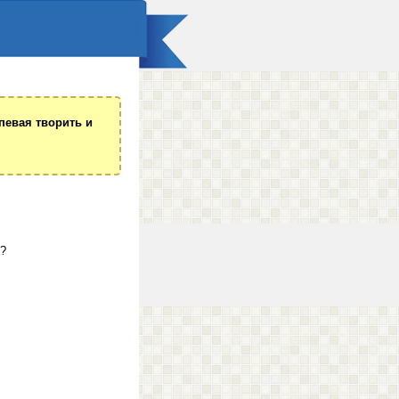
певая творить и
д?