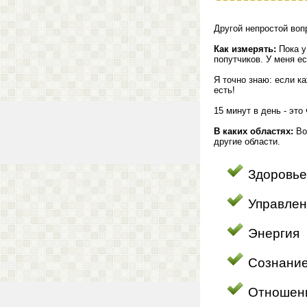
Другой непростой вопр
Как измерять:
Пока у
попутчиков. У меня е
Я точно знаю: если к
есть!
15 минут в день - это
В каких областях:
Во
другие области.
Здоровье
Управлен
Энергия
Сознани
Отношен