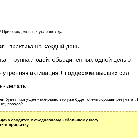
 При определенных условиях да:
аг
- практика на каждый день
ка
- группа людей, объединенных одной целью
- утренняя активация + поддержка высших сил
е
- делать
ей будет пропущен - все-равно это уже будет очень хороший результат. 
ше, правда?
адача сводится к ежедневному небольшому шагу.
сти в привычку