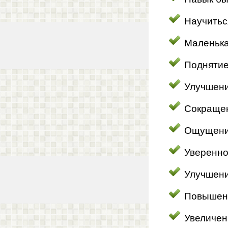
Научитьс
Маленька
Поднятие
Улучшени
Сокращен
Ощущение
Уверенно
Улучшен
Повышен
Увеличен