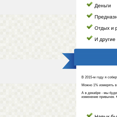
Деньги
Предназ
Отдых и 
И другие
В 2015-м году я собе
Можно 1% измерять в 
А в декабре - мы буд
изменение привычек.
Навык бы