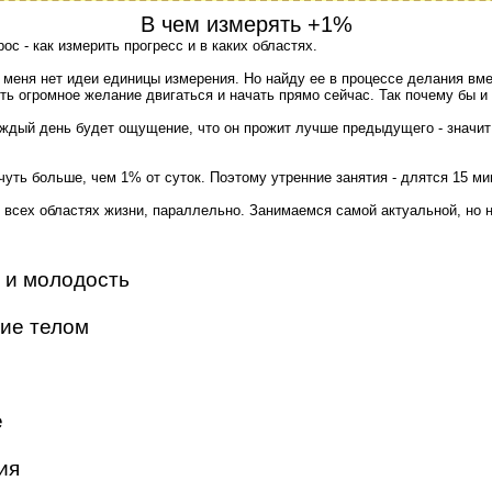
В чем измерять +1%
ос - как измерить прогресс и в каких областях.
 меня нет идеи единицы измерения. Но найду ее в процессе делания вме
сть огромное желание двигаться и начать прямо сейчас. Так почему бы и
аждый день будет ощущение, что он прожит лучше предыдущего - значи
 чуть больше, чем 1% от суток. Поэтому утренние занятия - длятся 15 ми
 всех областях жизни, параллельно. Занимаемся самой актуальной, но 
 и молодость
ие телом
е
ия