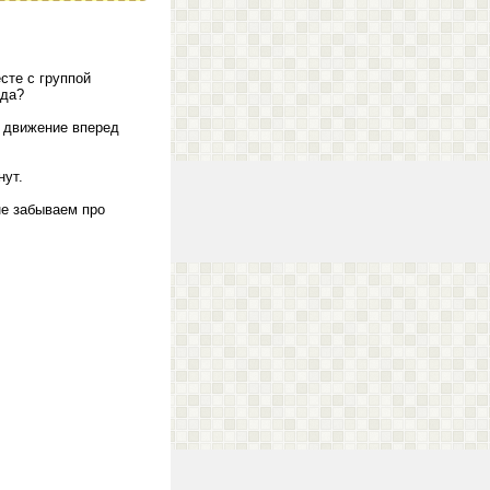
сте с группой
 да?
т движение вперед
нут.
не забываем про