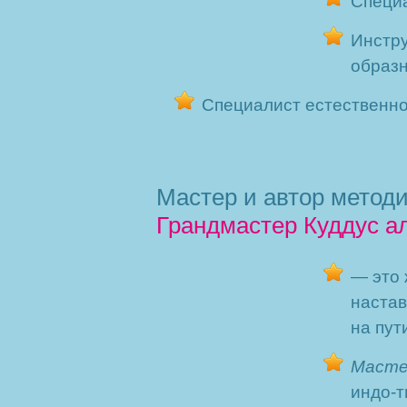
Специа
Инстру
образн
Специалист естественно
Мастер и автор методи
Грандмастер Куддус а
— это 
настав
на пут
Масте
индо-т