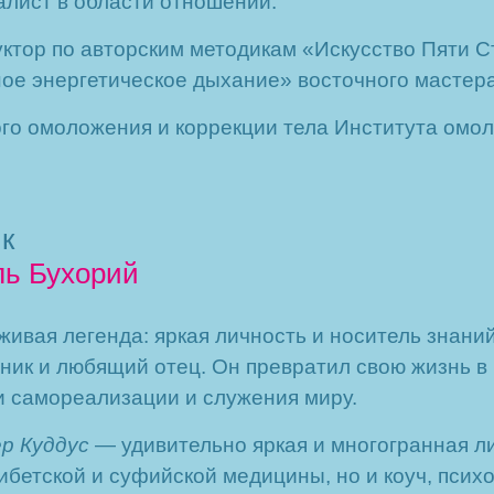
лист в области отношений.
ктор по авторским методикам «Искусство Пяти 
ое энергетическое дыхание» восточного мастера
го омоложения и коррекции тела Института омол
к
ль Бухорий
живая легенда: яркая личность и носитель знани
ник и любящий отец. Он превратил свою жизнь в 
и самореализации и служения миру.
р Куддус
— удивительно яркая и многогранная ли
ибетской и суфийской медицины, но и коуч, психо