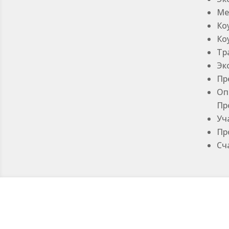
Ме
Ко
Ко
Тр
Эк
Пр
Оп
Пр
Уч
Пр
Сч