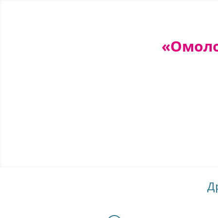
«Омоло
Д