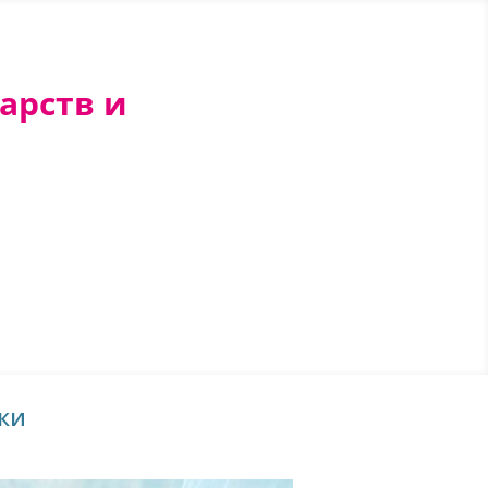
арств и
ки