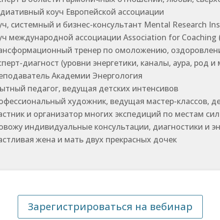
диативный коуч Европейской ассоциации
уч, системный и бизнес-консультант Mental Research In
уч международной ассоциации Association for Coaching
ансформационный тренер по омоложению, оздоровлению
сперт-диагност (уровни энергетики, каналы, аура, род и
еподаватель Академии Энергология
ытный педагог, ведущая детских интенсивов
офессиональный художник, ведущая мастер-классов, д
астник и организатор многих экспедиций по местам си
овожу индивидуальные консультации, диагностики и э
астливая жена и мать двух прекрасных дочек
Зарегистрироваться на вебинар