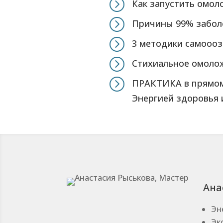
=
Как запустить омол
=
Причины 99% забол
=
3 методики самоооз
=
Стихиальное омоло
=
ПРАКТИКА в прямом
Энергией здоровья 
Ана
Эн
Эк