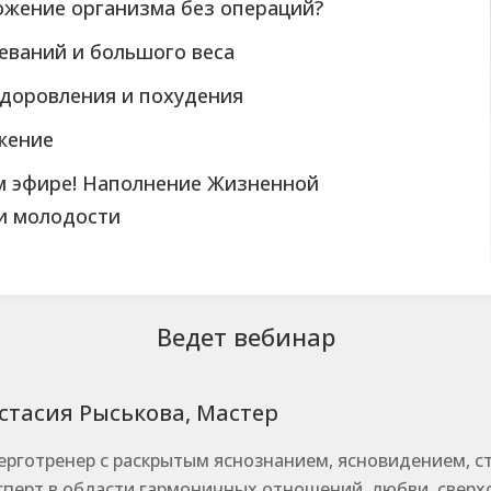
ожение организма без операций?
еваний и большого веса
доровления и похудения
жение
 эфире! Наполнение Жизненной
и молодости
Ведет вебинар
стасия Рыськова, Мастер
ерготренер с раскрытым яснознанием, ясновидением, с
сперт в области гармоничных отношений, любви, сверх