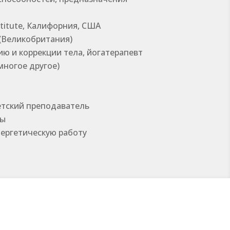
stitute, Калифорния, США
 (Великобритания)
 и коррекции тела, йогатерапевт
 многое другое)
етский преподаватель
лы
нергетическую работу