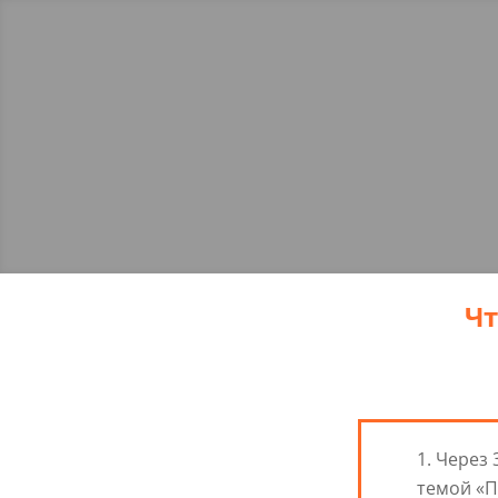
Чт
Через 
темой «П