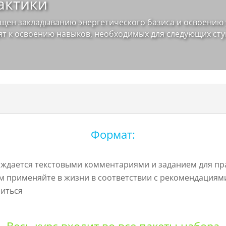
актики
ящен закладыванию энергетического базиса и освоению
ят к освоению навыков, необходимых для следующих ст
Формат:
ождается текстовыми комментариями и заданием для пр
ом применяйте в жизни в соответствии с рекомендациям
литься
Весь курс входит во все пакеты набора