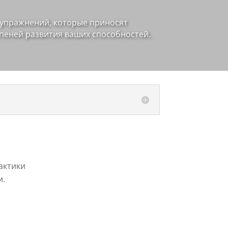
 упражнений, которые приносят
упеней развития ваших способностей.
актики
и.