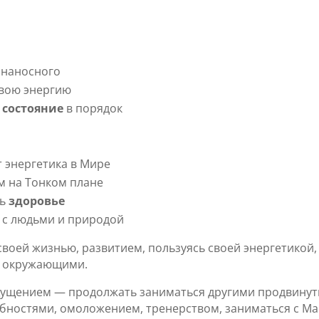
 наносного
вою энергию
е
состояние
в порядок
т энергетика в Мире
м на Тонком плане
ть
здоровье
с людьми и природой
своей жизнью, развитием, пользуясь своей энергетикой,
и окружающими.
щущением — продолжать заниматься другими продвинут
обностями, омоложением, тренерством, заниматься с М