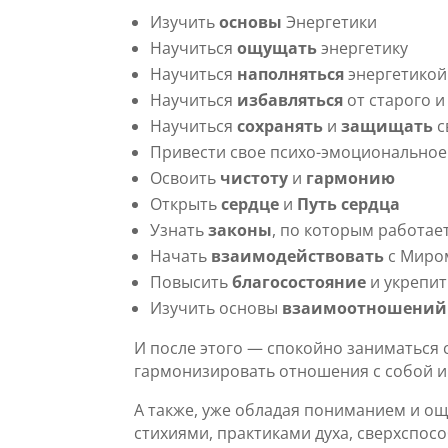
Изучить
основы
Энергетики
Научиться
ощущать
энергетику
Научиться
наполняться
энергетикой
Научиться
избавляться
от старого и
Научиться
сохранять
и
защищать
с
Привести свое психо-эмоционально
Освоить
чистоту
и
гармонию
Открыть
сердце
и
Путь сердца
Узнать
законы
, по которым работае
Начать
взаимодействовать
с Миро
Повысить
благосостояние
и укрепи
Изучить основы
взаимоотношений
И после этого — спокойно заниматься 
гармонизировать отношения с собой 
А также, уже обладая пониманием и о
стихиями, практиками духа, сверхспос