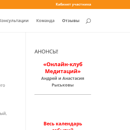
Кабинет участника
Консультации
Команда
Отзывы
АНОНСЫ!
«Онлайн-клуб
Медитаций»
Андрей и Анастасия
Рыськовы
его
ный,
Весь календарь