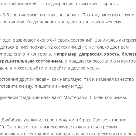
 низкой энергией — это депрессия, с высокой — ярость.
 2-3 состояниями, и в них застревает. Поэтому, многим сложно
состояниях. Когда человек попадает в «незнакомые» ему
ди, развивают около 6-7 своих состояний. Занимаясь актерс
диться в них) порядка 12 состояний. ДФС не только дает вам
к управлению и контролю.
Например, депрессия, ярость, болез
разрушительным состоянием
, и поддаются осознанию и контр
дач, а можете выйти и перейти в другое место.
состояния другим людям, как напрямую, так и изменяя качество
готовите ли еду, пишете ли книгу и т.д.)
 духовной традиции называют Мастерами. С большой буквы.
ДФС-базы увеличил свои продажи в 5 раз. Соответственно
3000. Он просто стал намного лучше включаться в режим
 переключать состояние и выводить клиента в режим активност