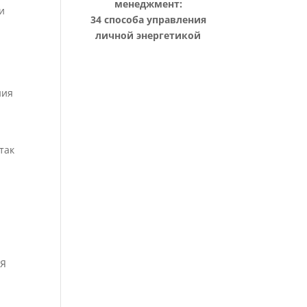
менеджмент:
и
34 способа управления
личной энергетикой
ния
так
 Я