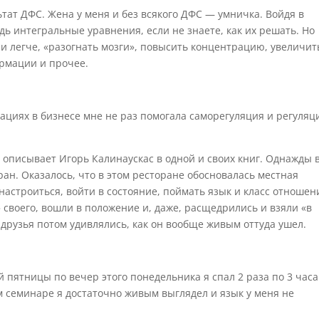
ьтат ДФС. Жена у меня и без всякого ДФС — умничка. Войдя в
дь интегральные уравнения, если не знаете, как их решать. Но
 и легче, «разогнать мозги», повысить концентрацию, увеличит
ормации и прочее.
уациях в бизнесе мне не раз помогала саморегуляция и регуляц
 описывает Игорь Калинаускас в одной и своих книг. Однажды 
ан. Оказалось, что в этом ресторане обосновалась местная
настроиться, войти в состояние, поймать язык и класс отношен
» своего, вошли в положение и, даже, расщедрились и взяли «в
о друзья потом удивлялись, как он вообще живым оттуда ушел.
 пятницы по вечер этого понедельника я спал 2 раза по 3 часа
ом семинаре я достаточно живым выглядел и язык у меня не