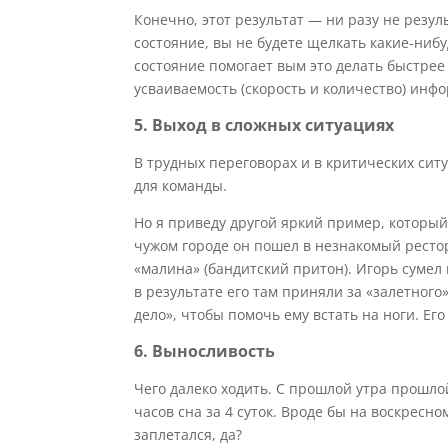
Конечно, этот результат — ни разу не резул
состояние, вы не будете щелкать какие-нибу
состояние помогает вым это делать быстрее
усваиваемость (скорость и количество) инф
5. Выход в сложных ситуациях
В трудных переговорах и в критических сит
для команды.
Но я приведу другой яркий пример, который
чужом городе он пошел в незнакомый рестор
«малина» (бандитский притон). Игорь сумел 
в результате его там приняли за «залетного
дело», чтобы помочь ему встать на ноги. Ег
6. Выносливость
Чего далеко ходить. С прошлой утра прошлой
часов сна за 4 суток. Вроде бы на воскресн
заплетался, да?